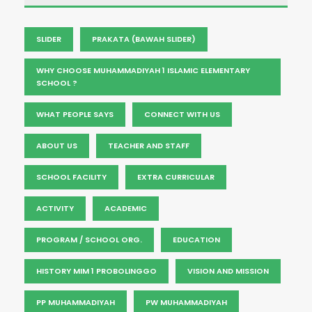
SLIDER
PRAKATA (BAWAH SLIDER)
WHY CHOOSE MUHAMMADIYAH 1 ISLAMIC ELEMENTARY
SCHOOL ?
WHAT PEOPLE SAYS
CONNECT WITH US
ABOUT US
TEACHER AND STAFF
SCHOOL FACILITY
EXTRA CURRICULAR
ACTIVITY
ACADEMIC
PROGRAM / SCHOOL ORG.
EDUCATION
HISTORY MIM 1 PROBOLINGGO
VISION AND MISSION
PP MUHAMMADIYAH
PW MUHAMMADIYAH