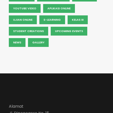
YOUTUBE VIDEO
APLIKASI ONLINE
UJIAN ONLINE
E-LEARNING
KELAS III
STUDENT CREATIONS
UPCOMING EVENTS
NEWS
GALLERY
Alamat