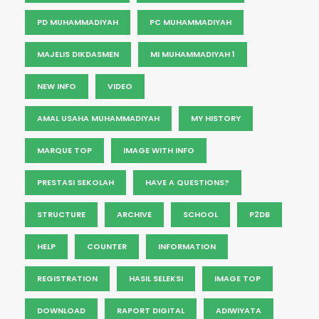
PD MUHAMMADIYAH
PC MUHAMMADIYAH
MAJELIS DIKDASMEN
MI MUHAMMADIYAH 1
NEW INFO
VIDEO
AMAL USAHA MUHAMMADIYAH
MY HISTORY
MARQUE TOP
IMAGE WITH INFO
PRESTASI SEKOLAH
HAVE A QUESTIONS?
STRUCTURE
ARCHIVE
SCHOOL
P2DB
HELP
COUNTER
INFORMATION
REGISTRATION
HASIL SELEKSI
IMAGE TOP
DOWNLOAD
RAPORT DIGITAL
ADIWIYATA