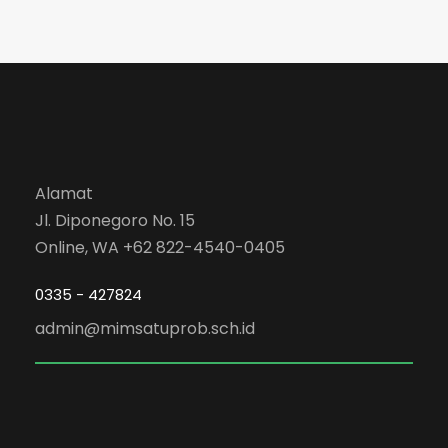
Alamat
Jl. Diponegoro No. 15
Online, WA +62 822-4540-0405
0335 - 427824
admin@mimsatuprob.sch.id