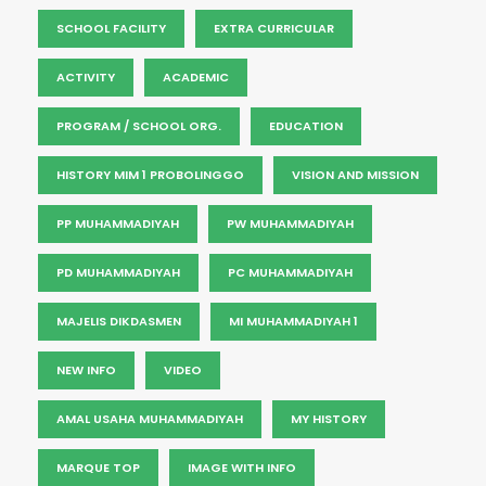
SCHOOL FACILITY
EXTRA CURRICULAR
ACTIVITY
ACADEMIC
PROGRAM / SCHOOL ORG.
EDUCATION
HISTORY MIM 1 PROBOLINGGO
VISION AND MISSION
PP MUHAMMADIYAH
PW MUHAMMADIYAH
PD MUHAMMADIYAH
PC MUHAMMADIYAH
MAJELIS DIKDASMEN
MI MUHAMMADIYAH 1
NEW INFO
VIDEO
AMAL USAHA MUHAMMADIYAH
MY HISTORY
MARQUE TOP
IMAGE WITH INFO