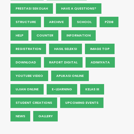
PRESTASI SEKOLAH
HAVE A QUESTIONS?
STRUCTURE
ARCHIVE
SCHOOL
P2DB
HELP
COUNTER
INFORMATION
REGISTRATION
HASIL SELEKSI
IMAGE TOP
DOWNLOAD
RAPORT DIGITAL
ADIWIYATA
YOUTUBE VIDEO
APLIKASI ONLINE
UJIAN ONLINE
E-LEARNING
KELAS III
STUDENT CREATIONS
UPCOMING EVENTS
NEWS
GALLERY