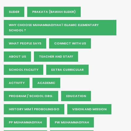
SLIDER
PRAKATA (BAWAH SLIDER)
WHY CHOOSE MUHAMMADIYAH 1 ISLAMIC ELEMENTARY
SCHOOL ?
WHAT PEOPLE SAYS
CONNECT WITH US
ABOUT US
TEACHER AND STAFF
SCHOOL FACILITY
EXTRA CURRICULAR
ACTIVITY
ACADEMIC
PROGRAM / SCHOOL ORG.
EDUCATION
HISTORY MIM 1 PROBOLINGGO
VISION AND MISSION
PP MUHAMMADIYAH
PW MUHAMMADIYAH