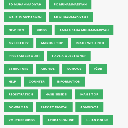
PD MUHAMMADIYAH
PC MUHAMMADIYAH
MAJELIS DIKDASMEN
MI MUHAMMADIYAH 1
NEW INFO
VIDEO
AMAL USAHA MUHAMMADIYAH
MY HISTORY
MARQUE TOP
IMAGE WITH INFO
PRESTASI SEKOLAH
HAVE A QUESTIONS?
STRUCTURE
ARCHIVE
SCHOOL
P2DB
HELP
COUNTER
INFORMATION
REGISTRATION
HASIL SELEKSI
IMAGE TOP
DOWNLOAD
RAPORT DIGITAL
ADIWIYATA
YOUTUBE VIDEO
APLIKASI ONLINE
UJIAN ONLINE