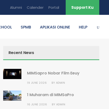
Alumni
Calender
Portal
Support Ku
CHOOL
SPMB
APLIKASI ONLINE
HELP
Recent News
MIMSapro Nobar Film Eeuy
19 JUNE 2026
BY
ADMIN
1 Muharam di MIMSaPro
16 JUNE 2026
BY
ADMIN