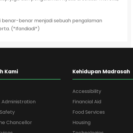
ini benar-benar menjadi sebuah pengalaman
ta. (*Ifandiadi*)
h Kami
Kehidupan Madrasah
Accessibility
 Administration
Financial Aid
Safety
Food Services
the Chancellor
Housing
rvices
Technologies