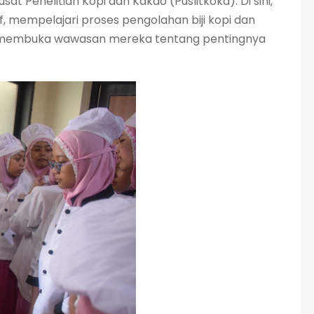
 Penelitian Kopi dan Kakao (Puslitkoka). Di sini,
 mempelajari proses pengolahan biji kopi dan
ini membuka wawasan mereka tentang pentingnya