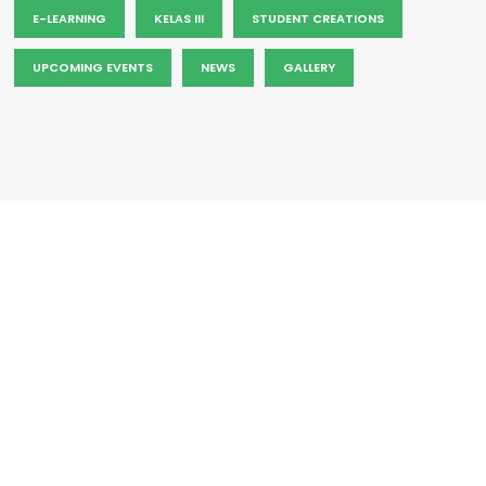
E-LEARNING
KELAS III
STUDENT CREATIONS
UPCOMING EVENTS
NEWS
GALLERY