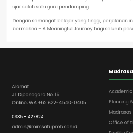
ujar salah satu guru pendamping.
Dengan semangat belajar yang tinggi, perjalanan 
bermakna – A Meaningful Journey bagi seluruh peser
Madrasa
Alamat
Academic
Jl. Diponegoro No. 15
Planning &
Online, WA +62 822-4540-0405
Madrasas 
0335 - 427824
Office of 
admin@mimsatuprob.sch.id
Facility Se